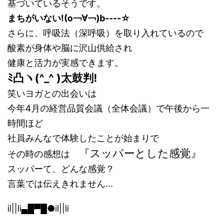
基づいているそうです。
まちがいない!(o￢∀￢)b----☆
さらに、呼吸法（深呼吸）を取り入れているので
酸素が身体や脳に沢山供給され
健康と活力が実感できます。
ﾐ凸ヽ(^_^ )太鼓判!
笑いヨガとの出会いは
今年4月の経営品質会議（全体会議）で午後から一
時間ほど
社員みんなで体験したことが始まりで
『スッパーとした感覚』
その時の感想は
スッパーて、どんな感覚？
言葉では伝えきれません...
il||li▄█▀█●il||li