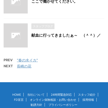
ここで働かせてください。
スタッフブログ
献血に行ってきましたぁ～ （＾＾）／
PREV
"春の水イカ"
NEXT
長崎の花
HOME
当社について
24時間緊急対応
スタッフ紹介
FD宣言
オンライン保険相談・お問い合わせ
採用情報
勧誘方針
プライバシーポリシー