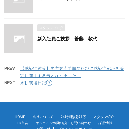
スタッフブログ
新入社員ご挨拶 菅藤 敦代
PREV
【感染症対策】災害対応手順ならびに感染症BCPを策
定し運用する事となりました。
NEXT
水耕栽培日記⑦
HOME
当社について
24時間緊急対応
スタッフ紹介
FD宣言
オンライン保険相談・お問い合わせ
採用情報
勧誘方針
プライバシーポリシー