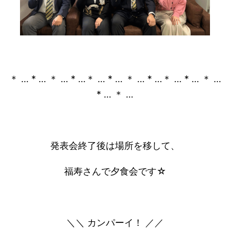
＊ … * … ＊ … * …＊ … * … ＊ … * …＊ … * … ＊ …
* … ＊ …
発表会終了後は場所を移して、
福寿さんで夕食会です☆
＼＼ カンパーイ！ ／／