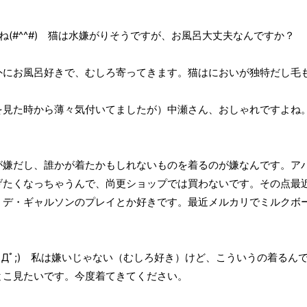
(#^^#) 猫は水嫌がりそうですが、お風呂大丈夫なんですか？
外にお風呂好きで、むしろ寄ってきます。猫はにおいが独特だし毛
イコンを見た時から薄々気付いてましたが）中瀬さん、おしゃれですよ
が嫌だし、誰かが着たかもしれないものを着るのが嫌なんです。ア
げたくなっちゃうんで、尚更ショップでは買わないです。その点最
・デ・ギャルソンのプレイとか好きです。最近メルカリでミルクボ
で。
ﾟДﾟ;) 私は嫌いじゃない（むしろ好き）けど、こういうの着るん
とこ見たいです。今度着てきてください。