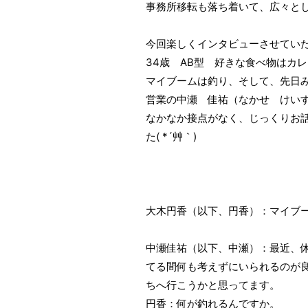
事務所移転も落ち着いて、広々とし
今回楽しくインタビューさせてい
34歳 AB型 好きな食べ物はカ
マイブームは釣り、そして、先日
営業の中瀬 佳祐（なかせ 
なかなか接点がなく、じっくりお
た( *´艸｀)
大木円香（以下、円香）：マイブ
中瀬佳祐（以下、中瀬）：最近、
てる間何も考えずにいられるのが
ちへ行こうかと思
円香：何が釣れるんで