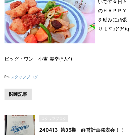
いです☆日々
のＨＡＰＰＹ
を励みに頑張
りますp(^ﾜ^)q
ビッグ・ワン 小吉 美幸(^人^)
-
スタッフブログ
関連記事
スタッフブログ
240413_第35期 経営計画発表会！！