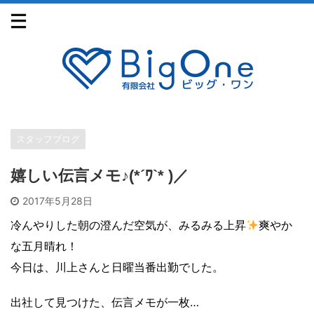
スタッフブログ
嬉しい伝言メモ♪(*´ﾜ`* )／
2017年5月28日
冷んやりした朝の澄んだ空気が、みるみる上昇
爽やか
な五月晴れ！
今日は、川上さんと日曜当番出勤でした。
出社して見つけた、伝言メモが一枚…