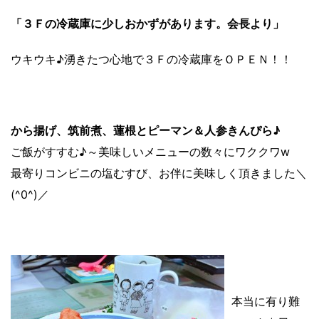
「３Ｆの冷蔵庫に少しおかずがあります。会長より」
ウキウキ♪湧きたつ心地で３Ｆの冷蔵庫をＯＰＥＮ！！
から揚げ、筑前煮、蓮根とピーマン＆人参きんぴら♪
ご飯がすすむ♪～美味しいメニューの数々にワククワw
最寄りコンビニの塩むすび、お伴に美味しく頂きました＼
(^0^)／
本当に有り難