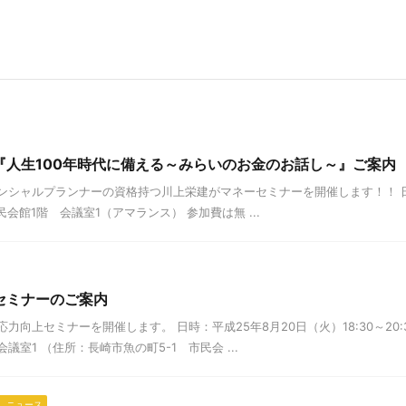
『人生100年時代に備える～みらいのお金のお話し～』ご案内
シャルプランナーの資格持つ川上栄建がマネーセミナーを開催します！！ 日時：
市民会館1階 会議室1（アマランス） 参加費は無 ...
セミナーのご案内
力向上セミナーを開催します。 日時：平成25年8月20日（火）18:30～20
室1 （住所：長崎市魚の町5-1 市民会 ...
 ニュース