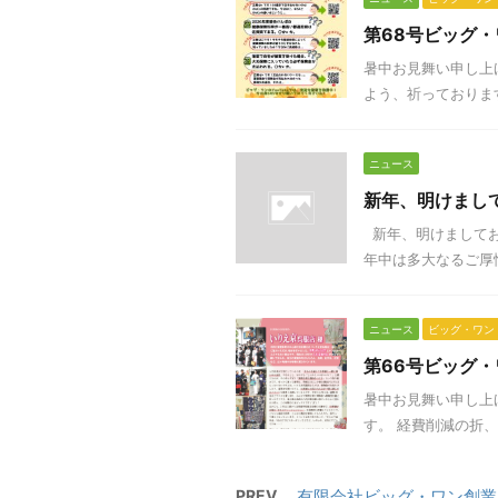
第68号ビッグ・
暑中お見舞い申し上
よう、祈っております
ニュース
新年、明けまし
新年、明けましてお
年中は多大なるご厚情
ニュース
ビッグ・ワン
第66号ビッグ・
暑中お見舞い申し上
す。 経費削減の折、
PREV
有限会社ビッグ・ワン創業