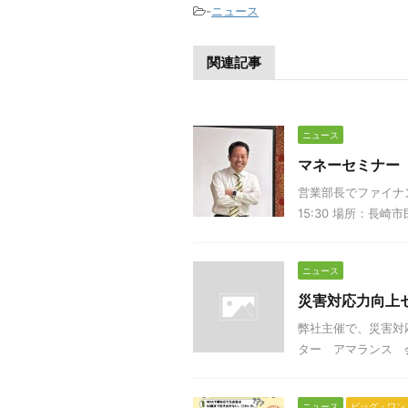
-
ニュース
関連記事
ニュース
マネーセミナー
営業部長でファイナン
15:30 場所：長崎
ニュース
災害対応力向上
弊社主催で、災害対応
ター アマランス 会議
ニュース
ビッグ・ワン