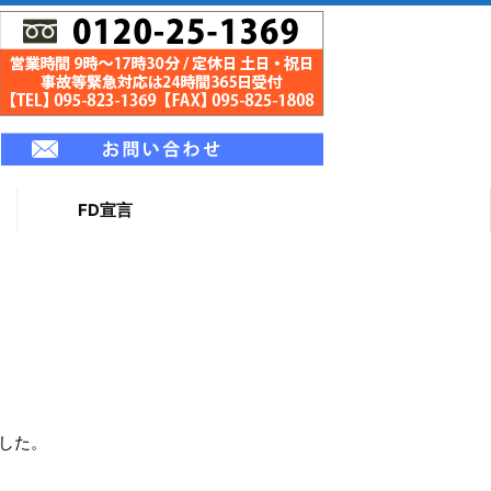
FD宣言
ました。